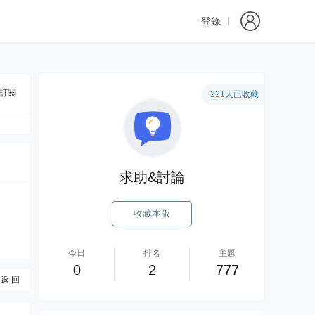
登錄
訂閱
221人已收藏
求助&討論
收藏本版
今日
排名
主題
0
2
777
返 回