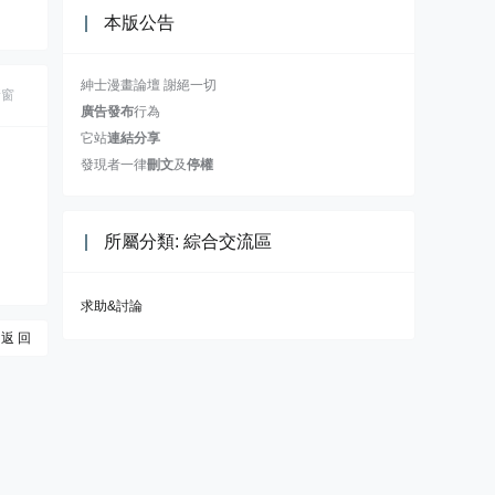
本版公告
紳士漫畫論壇 謝絕一切
新窗
廣告發布
行為
它站
連結分享
發現者一律
刪文
及
停權
所屬分類: 綜合交流區
求助&討論
返 回