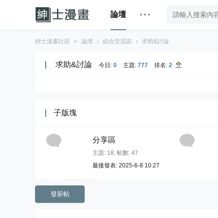
論壇
紳士漫畫社區
»
論壇
›
綜合交流區
›
求助&討論
求助&討論
今日:
0
|
主題:
777
|
排名:
2
子版塊
分享區
主題: 18
,
帖數: 47
最後發表: 2025-6-8 10:27
發新帖