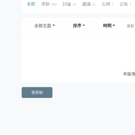
全部
求助
討論
建議
心得
公告
353
12
11
1
7
全部主題
排序
時間
最新
本版
發新帖