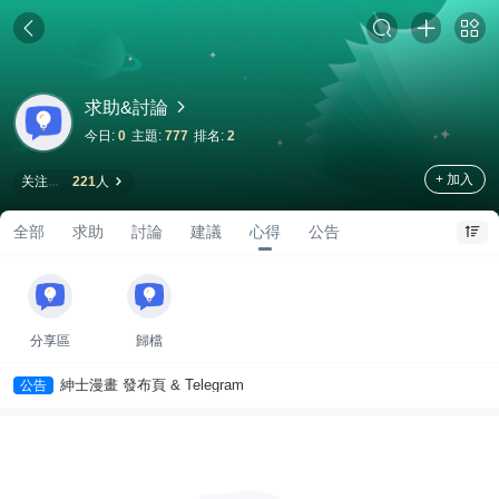
求助&討論
今日:
0
主題:
777
排名:
2
+ 加入
关注
221
人
全部
求助
討論
建議
心得
公告
分享區
歸檔
紳士漫畫 發布頁 & Telegram
公告