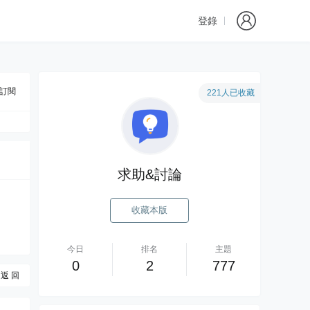
登錄
訂閱
221人已收藏
求助&討論
收藏本版
今日
排名
主題
0
2
777
返 回