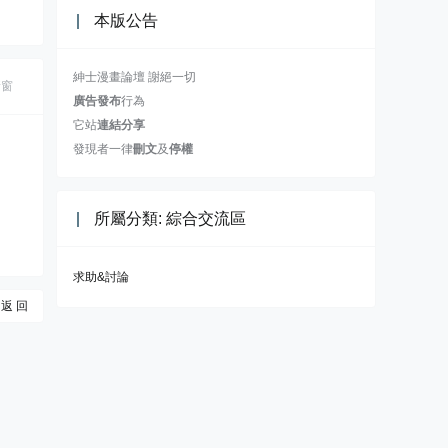
本版公告
紳士漫畫論壇 謝絕一切
新窗
廣告發布
行為
它站
連結分享
發現者一律
刪文
及
停權
所屬分類: 綜合交流區
求助&討論
返 回