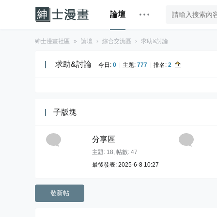
論壇
紳士漫畫社區
»
論壇
›
綜合交流區
›
求助&討論
求助&討論
今日:
0
|
主題:
777
|
排名:
2
子版塊
分享區
主題: 18
,
帖數: 47
最後發表: 2025-6-8 10:27
發新帖