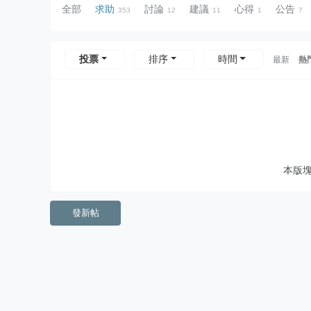
全部
求助
討論
建議
心得
公告
353
12
11
1
7
投票
排序
時間
最新
熱
本版
發新帖