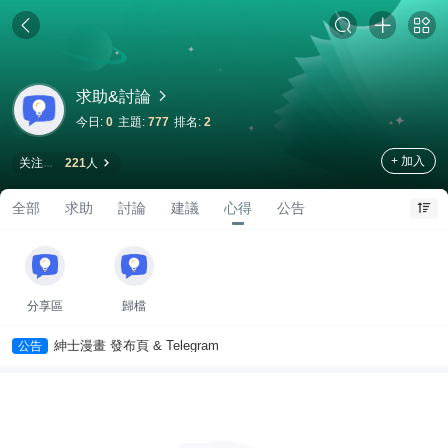
求助&討論
今日:
0
主題:
777
排名:
2
+ 加入
关注
221
人
全部
求助
討論
建議
心得
公告
分享區
歸檔
紳士漫畫 發布頁 & Telegram
公告