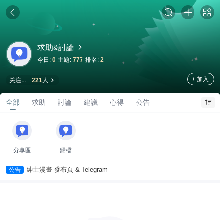
求助&討論
今日:
0
主題:
777
排名:
2
+ 加入
关注
221
人
全部
求助
討論
建議
心得
公告
分享區
歸檔
紳士漫畫 發布頁 & Telegram
公告