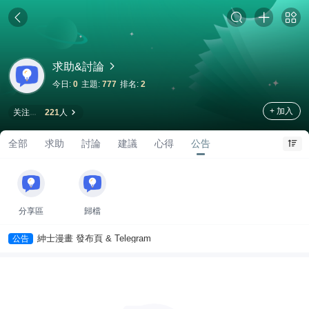
求助&討論
今日:
0
主題:
777
排名:
2
+ 加入
关注
221
人
全部
求助
討論
建議
心得
公告
分享區
歸檔
紳士漫畫 發布頁 & Telegram
公告