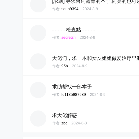
[
求助
]
寻求台词露骨的本子,同类的也可以
作者:
soun9394
2024-8-9
- - - - - 檢查點 - - - - -
作者:
secretsh
2024-8-9
大佬们，求一本和女友姐姐做爱治疗早
作者:
95h
2024-8-9
求助帮找一部本子
作者:
lu1135987989
2024-8-9
求大佬解惑
作者:
zbc
2024-8-8