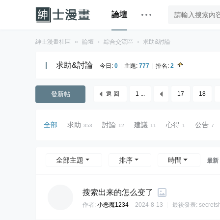
論壇
紳士漫畫社區
»
論壇
›
綜合交流區
›
求助&討論
求助&討論
今日:
0
|
主題:
777
|
排名:
2
發新帖
返 回
1 ...
17
18
全部
求助
討論
建議
心得
公告
353
12
11
1
7
全部主題
排序
時間
最新
搜索出来的怎么变了
作者:
小恶魔1234
2024-8-13
|
最後發表:
secrets