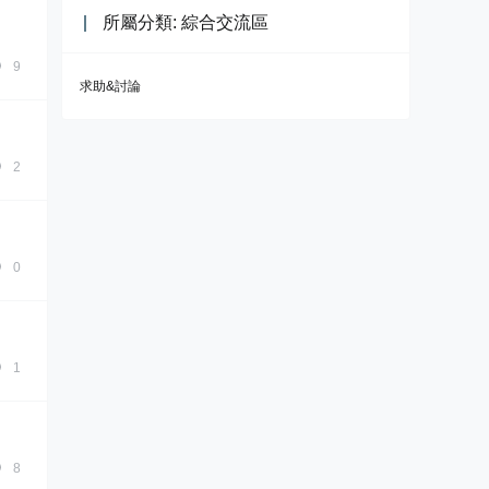
所屬分類: 綜合交流區
9
求助&討論
2
0
1
8