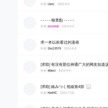
作者:
UwU
2024-8-9
- - - - - 檢查點 - - - - -
作者:
secretsh
2024-8-9
求一本以前看过的漫画
作者:
Sss13579
2024-8-9
[
求助
]
有没有那位神通广大的网友知道
作者:
MikeJ
2024-8-9
[
求助
]
絡みつく視線第4部
作者:
HxiiHC
2024-7-26