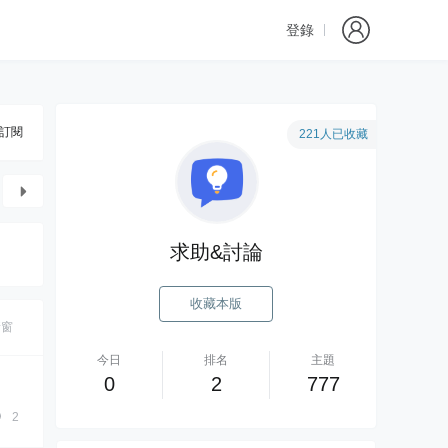
登錄
訂閱
221人已收藏
求助&討論
收藏本版
新窗
今日
排名
主題
0
2
777
2