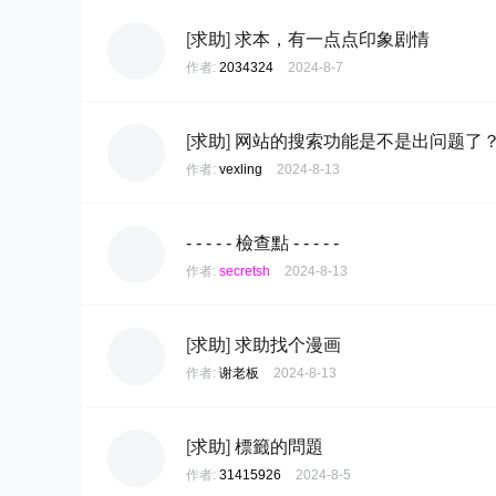
[
求助
]
求本，有一点点印象剧情
作者:
2034324
2024-8-7
[
求助
]
网站的搜索功能是不是出问题了
作者:
vexling
2024-8-13
- - - - - 檢查點 - - - - -
作者:
secretsh
2024-8-13
[
求助
]
求助找个漫画
作者:
谢老板
2024-8-13
[
求助
]
標籤的問題
作者:
31415926
2024-8-5