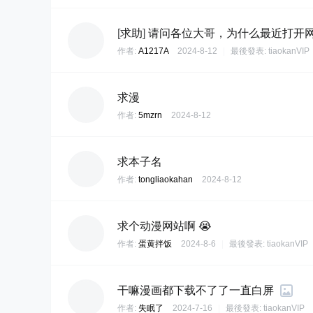
[
求助
]
请问各位大哥，为什么最近打开
作者:
A1217A
2024-8-12
|
最後發表:
tiaokanVIP
求漫
作者:
5mzrn
2024-8-12
求本子名
作者:
tongliaokahan
2024-8-12
求个动漫网站啊 😭
作者:
蛋黄拌饭
2024-8-6
|
最後發表:
tiaokanVIP
干嘛漫画都下载不了了一直白屏
作者:
失眠了
2024-7-16
|
最後發表:
tiaokanVIP