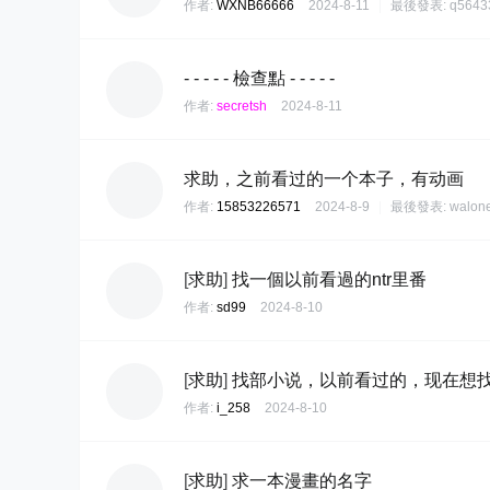
作者:
WXNB66666
2024-8-11
|
最後發表:
q5643
- - - - - 檢查點 - - - - -
作者:
secretsh
2024-8-11
求助，之前看过的一个本子，有动画
作者:
15853226571
2024-8-9
|
最後發表:
walon
[
求助
]
找一個以前看過的ntr里番
作者:
sd99
2024-8-10
[
求助
]
找部小说，以前看过的，现在想
作者:
i_258
2024-8-10
[
求助
]
求一本漫畫的名字