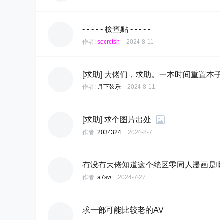
- - - - - 檢查點 - - - - -
作者:
secretsh
2024-8-11
[
求助
]
大佬们，求助。一本时间重置本
作者:
月下弦乐
2024-8-11
[
求助
]
求个图片出处
作者:
2034324
2024-8-7
有没有大佬知道这个绝区零同人漫画是
作者:
a7sw
2024-7-27
求一部可能比较老的AV