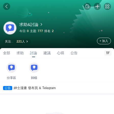
求助&討論
今日:
0
主題:
777
排名:
2
+ 加入
关注
221
人
全部
求助
討論
建議
心得
公告
分享區
歸檔
紳士漫畫 發布頁 & Telegram
公告