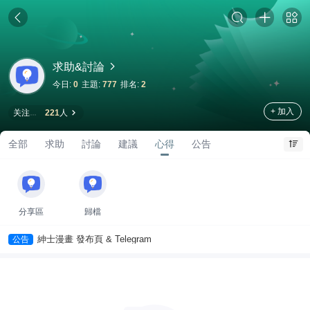
求助&討論
今日:
0
主題:
777
排名:
2
+ 加入
关注
221
人
全部
求助
討論
建議
心得
公告
分享區
歸檔
紳士漫畫 發布頁 & Telegram
公告