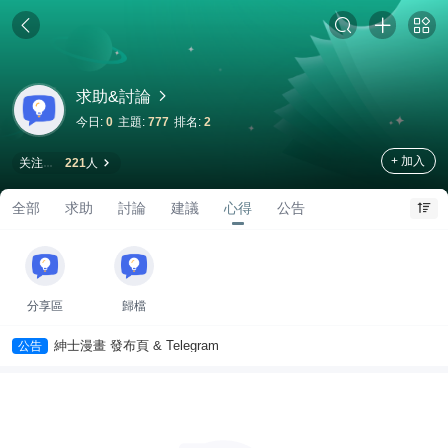
求助&討論
今日:
0
主題:
777
排名:
2
+ 加入
关注
221
人
全部
求助
討論
建議
心得
公告
分享區
歸檔
紳士漫畫 發布頁 & Telegram
公告