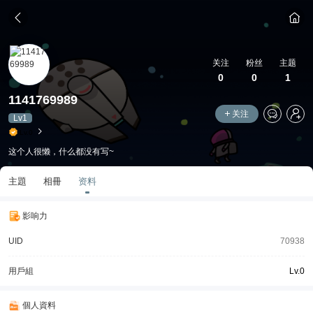
关注
粉丝
主题
0
0
1
1141769989
关注
Lv1
Lv.0
这个人很懒，什么都没有写~
主題
相冊
资料
影响力
UID
70938
用戶組
Lv.0
個人資料