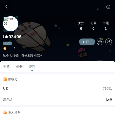
关注
粉丝
主题
0
0
1
hk93d06
关注
Lv1
Lv.0
这个人很懒，什么都没有写~
主題
相冊
资料
影响力
UID
71651
用戶組
Lv.0
個人資料