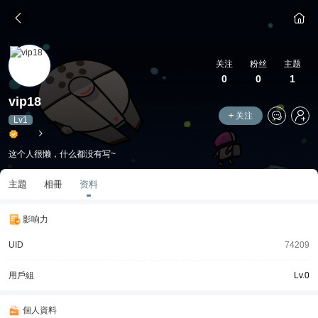
关注
粉丝
主题
0
0
1
vip18
关注
Lv1
Lv.0
这个人很懒，什么都没有写~
主題
相冊
资料
影响力
UID
74209
用戶組
Lv.0
個人資料