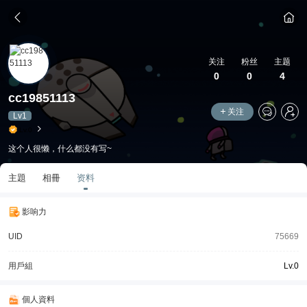
关注
粉丝
主题
0
0
4
cc19851113
关注
Lv1
Lv.0
这个人很懒，什么都没有写~
主題
相冊
资料
影响力
UID
75669
用戶組
Lv.0
個人資料