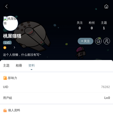
关注
粉丝
主题
0
0
1
桃屋猫猫
关注
Lv1
Lv.0
这个人很懒，什么都没有写~
主題
相冊
资料
影响力
UID
76282
用戶組
Lv.0
個人資料