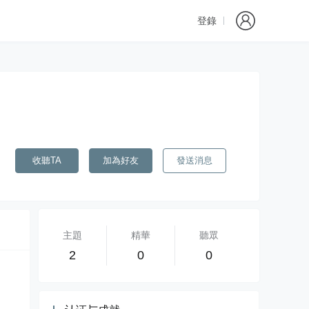
登錄
收聽TA
加為好友
發送消息
主題
精華
聽眾
2
0
0