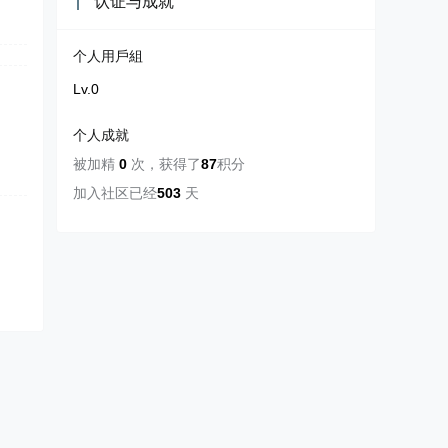
认证与成就
个人用戶組
Lv.0
个人成就
被加精
0
次
，
获得了
87
积分
加入社区已经
503
天