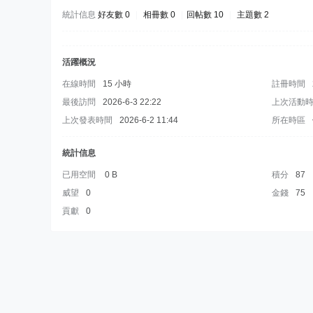
統計信息
好友數 0
|
相冊數 0
|
回帖數 10
|
主題數 2
活躍概況
在線時間
15 小時
註冊時間
最後訪問
2026-6-3 22:22
上次活動
上次發表時間
2026-6-2 11:44
所在時區
統計信息
已用空間
0 B
積分
87
威望
0
金錢
75
貢獻
0