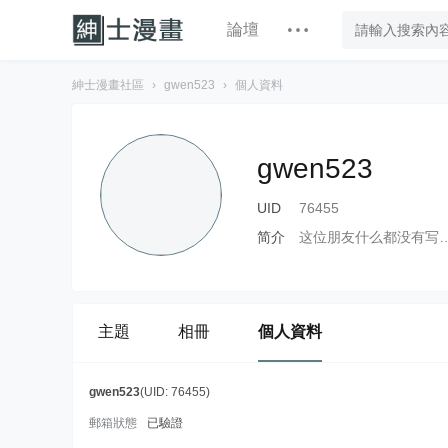
論壇
紳士漫畫社區
›
gwen523
›
個人資料
gwen523
UID
76455
简介
这位朋友什么都没有写
主題
相冊
個人資料
gwen523
(UID: 76455)
郵箱狀態
已驗證