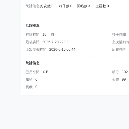
統計信息
好友數 0
|
相冊數 0
|
回帖數 3
|
主題數 0
活躍概況
在線時間
15 小時
註冊時間
最後訪問
2026-7-28 22:32
上次活動
上次發表時間
2026-6-10 00:44
所在時區
統計信息
已用空間
0 B
積分
102
威望
0
金錢
99
貢獻
0