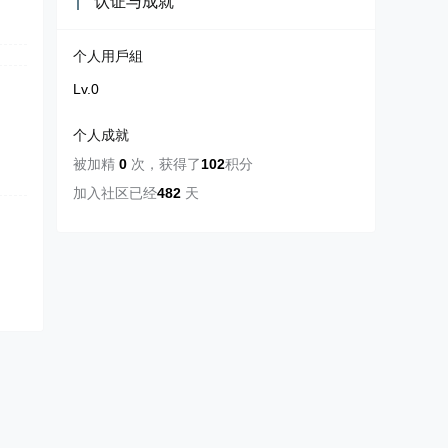
认证与成就
个人用戶組
Lv.0
个人成就
被加精
0
次
，
获得了
102
积分
加入社区已经
482
天