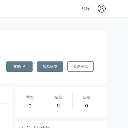
登錄
收聽TA
加為好友
發送消息
主題
精華
聽眾
0
0
0