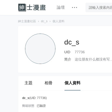
論壇
紳士漫畫社區
›
dc_s
›
個人資料
dc_s
UID
77736
简介
这位朋友什么都没有写
主題
相冊
個人資料
dc_s
(UID: 77736)
郵箱狀態
已驗證