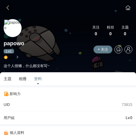
关注
粉丝
主题
0
0
0
papowo
关注
Lv1
Lv.0
这个人很懒，什么都没有写~
主題
相冊
资料
影响力
UID
73815
用戶組
Lv.0
個人資料