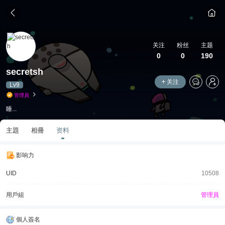
关注
粉丝
主题
0
0
190
secretsh
关注
Lv9
管理員
睡...
主題
相冊
资料
影响力
UID
10508
用戶組
管理員
個人簽名