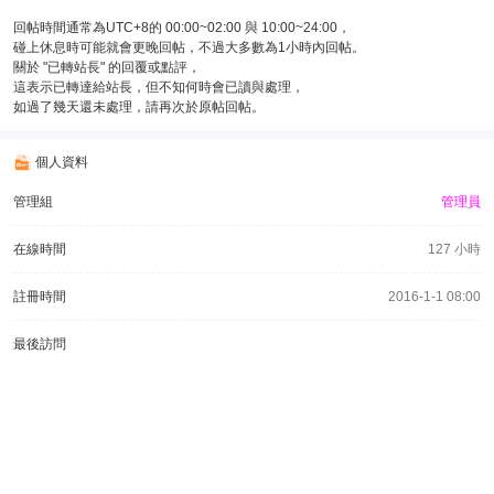
回帖時間通常為UTC+8的 00:00~02:00 與 10:00~24:00，
碰上休息時可能就會更晚回帖，不過大多數為1小時內回帖。
關於 "已轉站長" 的回覆或點評，
這表示已轉達給站長，但不知何時會已讀與處理，
如過了幾天還未處理，請再次於原帖回帖。
個人資料
管理組
管理員
在線時間
127 小時
註冊時間
2016-1-1 08:00
最後訪問