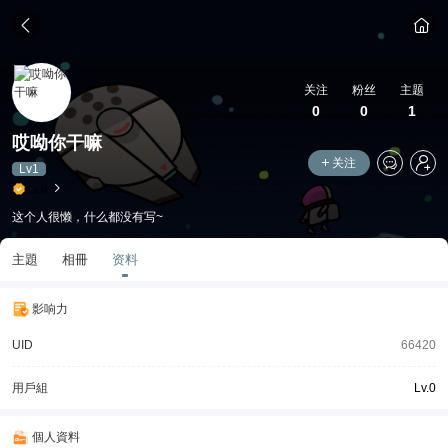
关注
粉丝
主题
0
0
1
哎呦你干嘛
关注
Lv1
Lv.0
这个人很懒，什么都没有写~
主題
相冊
资料
影响力
UID
66420
用戶組
Lv.0
個人資料