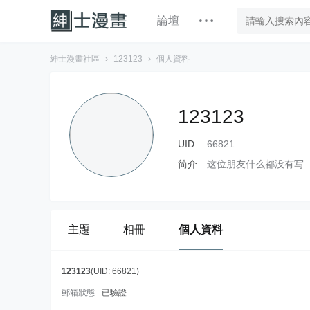
論壇
紳士漫畫社區
›
123123
›
個人資料
123123
UID
66821
简介
这位朋友什么都没有写
主題
相冊
個人資料
123123
(UID: 66821)
郵箱狀態
已驗證