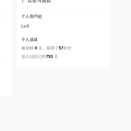
认证与成就
个人用戶組
Lv.0
个人成就
被加精
0
次
，
获得了
57
积分
加入社区已经
753
天