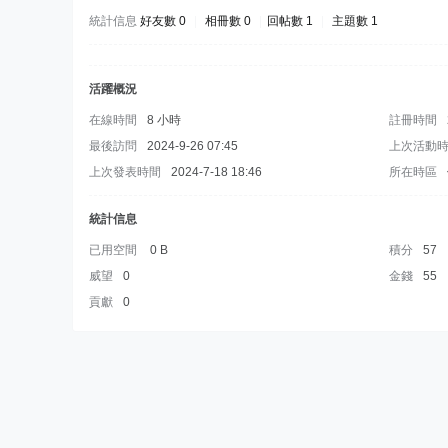
統計信息
好友數 0
|
相冊數 0
|
回帖數 1
|
主題數 1
活躍概況
在線時間
8 小時
註冊時間
最後訪問
2024-9-26 07:45
上次活動
上次發表時間
2024-7-18 18:46
所在時區
統計信息
已用空間
0 B
積分
57
威望
0
金錢
55
貢獻
0