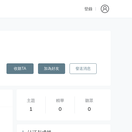
登錄
收聽TA
加為好友
發送消息
主題
精華
聽眾
1
0
0