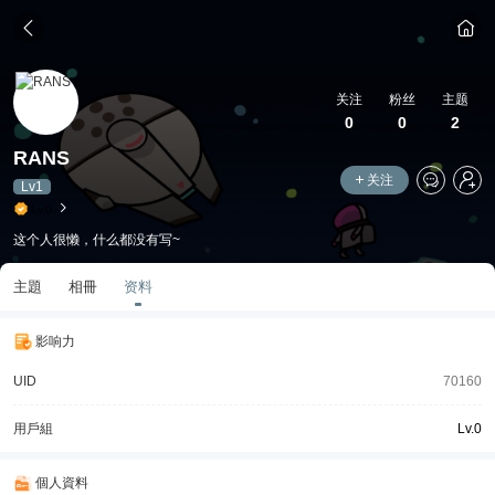
关注
粉丝
主题
0
0
2
RANS
关注
Lv1
Lv.0
这个人很懒，什么都没有写~
主題
相冊
资料
影响力
UID
70160
用戶組
Lv.0
個人資料