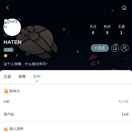
关注
粉丝
主题
0
0
1
HATEN
关注
Lv1
Lv.0
这个人很懒，什么都没有写~
主題
相冊
资料
影响力
UID
71729
用戶組
Lv.0
個人資料