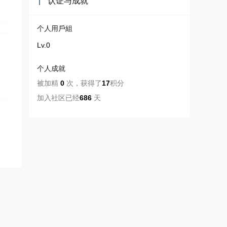
认证与成就
个人用戶組
Lv.0
个人成就
被加精
0
次
，
获得了
17
积分
加入社区已经
686
天