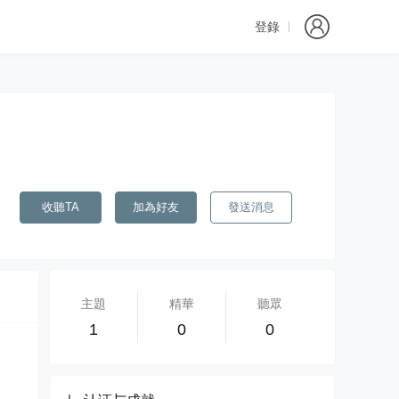
登錄
收聽TA
加為好友
發送消息
主題
精華
聽眾
1
0
0