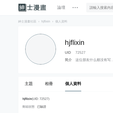
論壇
紳士漫畫社區
›
hjflixin
›
個人資料
hjflixin
UID
72527
简介
这位朋友什么都没有写
主題
相冊
個人資料
hjflixin
(UID: 72527)
郵箱狀態
已驗證