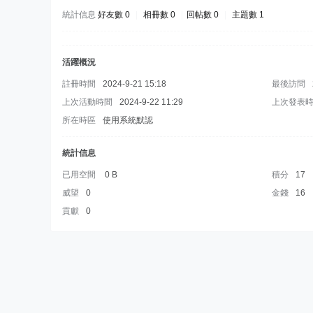
統計信息
好友數 0
|
相冊數 0
|
回帖數 0
|
主題數 1
活躍概況
註冊時間
2024-9-21 15:18
最後訪問
上次活動時間
2024-9-22 11:29
上次發表
所在時區
使用系統默認
統計信息
已用空間
0 B
積分
17
威望
0
金錢
16
貢獻
0