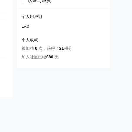
认证与成就
个人用戶組
Lv.0
个人成就
被加精
0
次
，
获得了
21
积分
加入社区已经
680
天