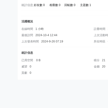
統計信息
好友數 0
|
相冊數 0
|
回帖數 0
|
主題數 1
活躍概況
在線時間
1 小時
註冊時間
最後訪問
2024-10-4 12:44
上次活動
上次發表時間
2024-9-26 07:19
所在時區
統計信息
已用空間
0 B
積分
21
威望
0
金錢
20
貢獻
0