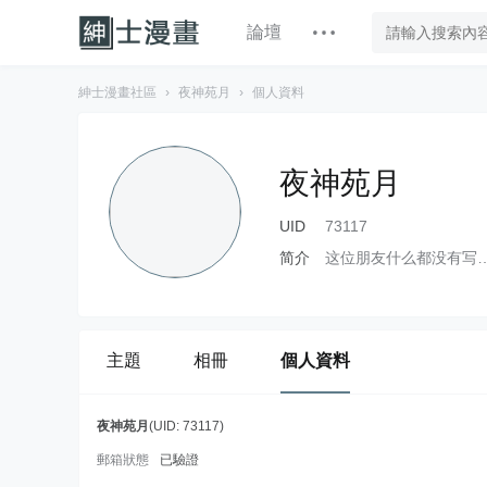
論壇
紳士漫畫社區
›
夜神苑月
›
個人資料
夜神苑月
UID
73117
简介
这位朋友什么都没有写
主題
相冊
個人資料
夜神苑月
(UID: 73117)
郵箱狀態
已驗證