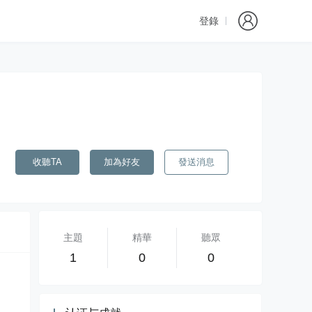
登錄
收聽TA
加為好友
發送消息
主題
精華
聽眾
1
0
0