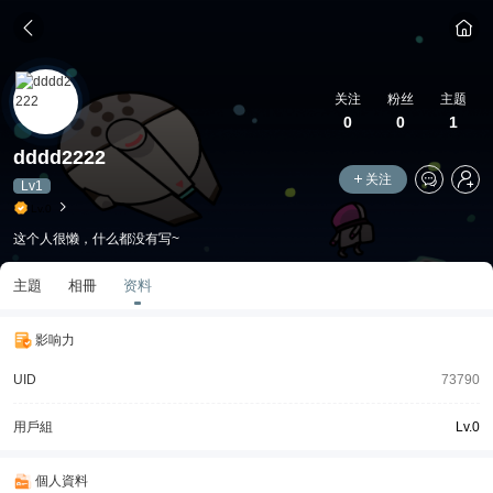
关注
粉丝
主题
0
0
1
dddd2222
关注
Lv1
Lv.0
这个人很懒，什么都没有写~
主題
相冊
资料
影响力
UID
73790
用戶組
Lv.0
個人資料