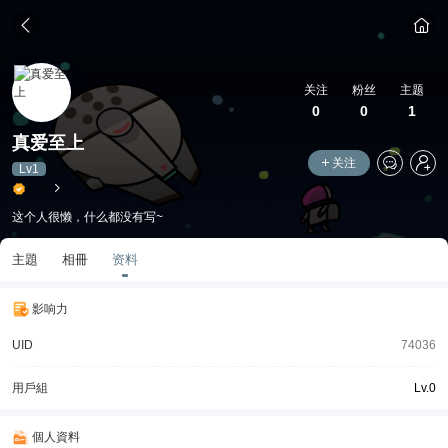
关注
粉丝
主题
0
0
1
真爱至上
关注
Lv1
Lv.0
这个人很懒，什么都没有写~
主題
相冊
资料
影响力
UID
74036
用戶組
Lv.0
個人資料