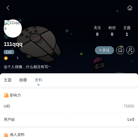
关注
粉丝
主题
0
0
1
111qqq
关注
Lv1
Lv.0
这个人很懒，什么都没有写~
主題
相冊
资料
影响力
UID
75950
用戶組
Lv.0
個人資料