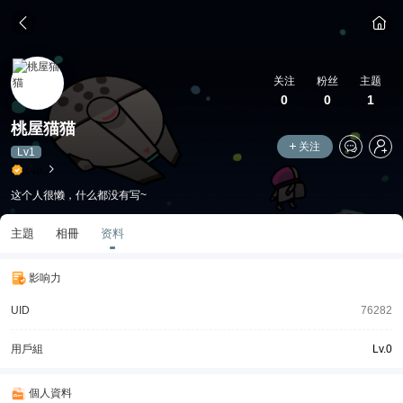
关注
粉丝
主题
0
0
1
桃屋猫猫
关注
Lv1
Lv.0
这个人很懒，什么都没有写~
主題
相冊
资料
影响力
UID
76282
用戶組
Lv.0
個人資料