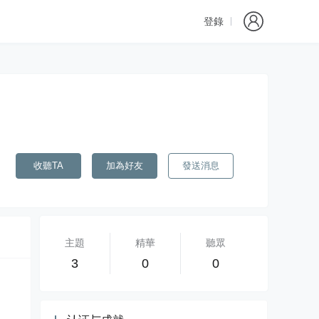
登錄
收聽TA
加為好友
發送消息
主題
精華
聽眾
3
0
0