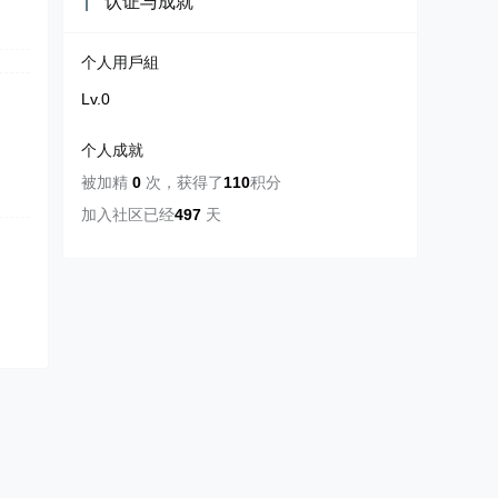
认证与成就
个人用戶組
Lv.0
个人成就
被加精
0
次
，
获得了
110
积分
加入社区已经
497
天