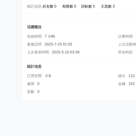
統計信息
好友數 0
|
相冊數 0
|
回帖數 5
|
主題數 3
活躍概況
在線時間
7 小時
註冊時間
最後訪問
2025-7-25 01:05
上次活動
上次發表時間
2025-5-10 03:39
所在時區
統計信息
已用空間
0 B
積分
110
威望
0
金錢
102
貢獻
0