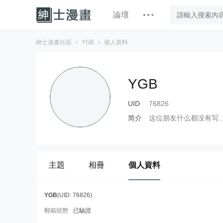
論壇
紳士漫畫社區
›
YGB
›
個人資料
YGB
UID
76826
简介
这位朋友什么都没有写
主題
相冊
個人資料
YGB
(UID: 76826)
郵箱狀態
已驗證