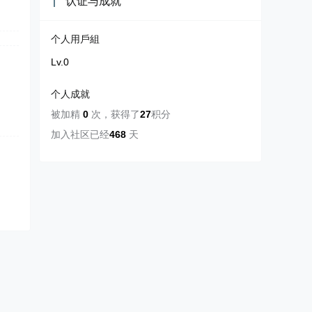
认证与成就
个人用戶組
Lv.0
个人成就
被加精
0
次
，
获得了
27
积分
加入社区已经
468
天