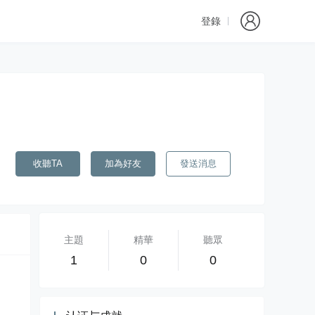
登錄
收聽TA
加為好友
發送消息
主題
精華
聽眾
1
0
0