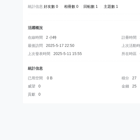
統計信息
好友數 0
|
相冊數 0
|
回帖數 1
|
主題數 1
活躍概況
在線時間
2 小時
註冊時間
最後訪問
2025-5-17 22:50
上次活動
上次發表時間
2025-5-11 15:55
所在時區
統計信息
已用空間
0 B
積分
27
威望
0
金錢
25
貢獻
0