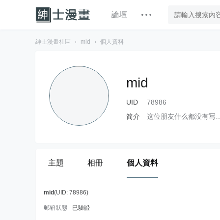
論壇
紳士漫畫社區
›
mid
›
個人資料
mid
UID
78986
简介
这位朋友什么都没有写
主題
相冊
個人資料
mid
(UID: 78986)
郵箱狀態
已驗證