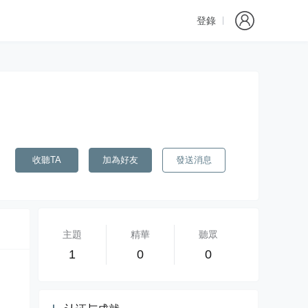
登錄
收聽TA
加為好友
發送消息
主題
精華
聽眾
1
0
0