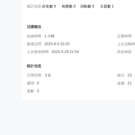
統計信息
好友數 0
|
相冊數 0
|
回帖數 0
|
主題數 1
活躍概況
在線時間
1 小時
註冊時間
最後訪問
2025-6-5 20:20
上次活動
上次發表時間
2025-5-29 21:54
所在時區
統計信息
已用空間
0 B
積分
23
威望
0
金錢
22
貢獻
0