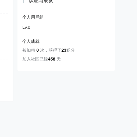
认证与成就
个人用戶組
Lv.0
个人成就
被加精
0
次
，
获得了
23
积分
加入社区已经
458
天