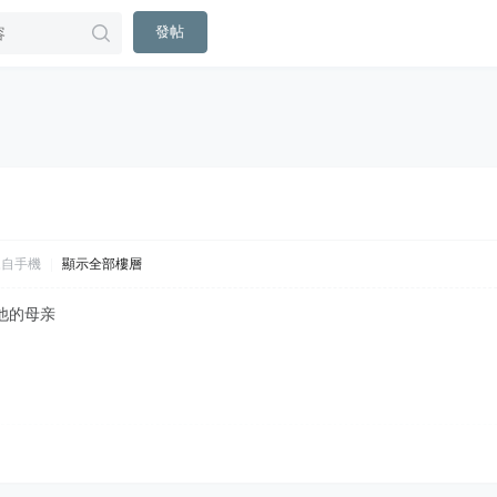
發帖
來自手機
|
顯示全部樓層
他的母亲