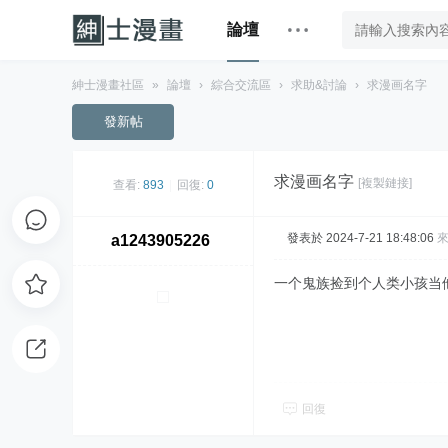
論壇
紳士漫畫社區
»
論壇
›
綜合交流區
›
求助&討論
›
求漫画名字
發新帖
求漫画名字
[複製鏈接]
查看:
893
|
回復:
0
發表於 2024-7-21 18:48:06
a1243905226
一个鬼族捡到个人类小孩当
回復