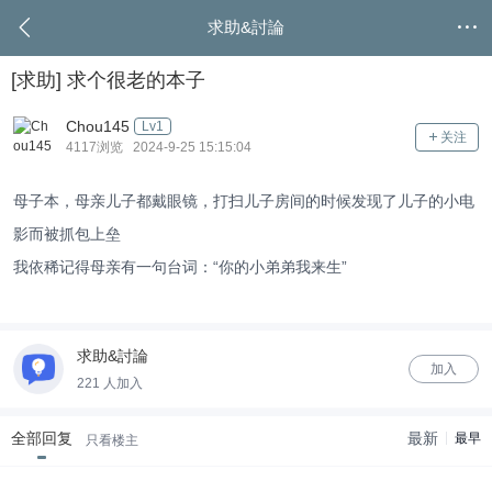
求助&討論
[求助]
求个很老的本子
Chou145
Lv1
关注
4117浏览 2024-9-25 15:15:04
母子本，母亲儿子都戴眼镜，打扫儿子房间的时候发现了儿子的小电
影而被抓包上垒
我依稀记得母亲有一句台词：“你的小弟弟我来生”
求助&討論
加入
221 人加入
全部回复
最新
最早
只看楼主