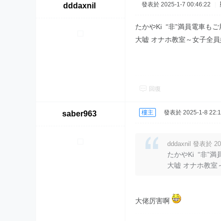
發表於 2025-1-7 00:46:22
|
dddaxnil
たかやKi “非”満員電車もご
大嘘 オナホ教室～女子全員
回復
樓主
發表於 2025-1-8 22:1
saber963
dddaxnil 發表於 202
たかやKi “非”
大嘘 オナホ教室
大佬厉害啊