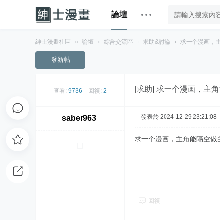
論壇
紳士漫畫社區
»
論壇
›
綜合交流區
›
求助&討論
›
求一个漫画，主
發新帖
[求助]
求一个漫画，主角
查看:
9736
|
回復:
2
發表於 2024-12-29 23:21:08
saber963
求一个漫画，主角能隔空做
回復