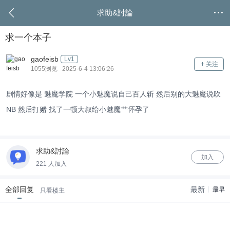
求助&討論
求一个本子
gaofeisb
Lv1
关注
1055浏览 2025-6-4 13:06:26
剧情好像是 魅魔学院 一个小魅魔说自己百人斩 然后别的大魅魔说吹
NB 然后打赌 找了一顿大叔给小魅魔艹怀孕了
求助&討論
加入
221 人加入
全部回复
最新
最早
只看楼主