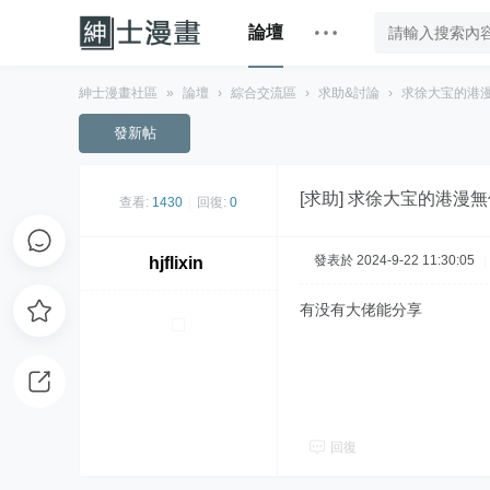
論壇
紳士漫畫社區
»
論壇
›
綜合交流區
›
求助&討論
›
求徐大宝的港
發新帖
[求助]
求徐大宝的港漫無
查看:
1430
|
回復:
0
發表於 2024-9-22 11:30:05
|
hjflixin
有没有大佬能分享
回復