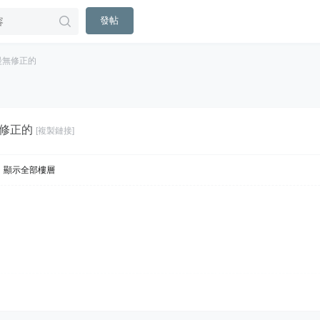
發帖
漫無修正的
修正的
[複製鏈接]
顯示全部樓層