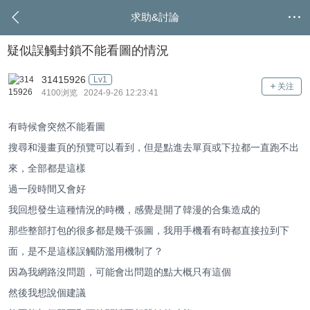
求助&討論
疑似誤觸封鎖不能看圖的情況
31415926
Lv1
关注
4100浏览 2024-9-26 12:23:41
有時候會突然不能看圖
搜尋和漫畫頁的預覽可以看到，但是點進去單頁或下拉都一直跑不出
來，全部都是這樣
過一段時間又會好
我回想發生這種情況的時機，感覺是開了韓漫的合集造成的
那些整部打包的很多都是幾千張圖，我用手機看有時都直接拉到下
面，是不是這樣誤觸防濫用機制了？
因為我網路沒問題，可能會出問題的點大概只有這個
然後我想說個建議