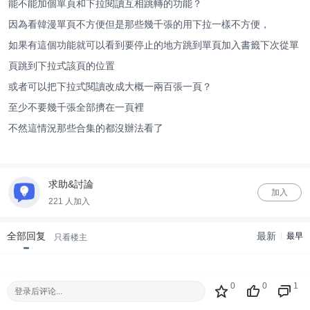
能不能加個單頁和下拉閱讀互相跳轉的功能？
因為看韓漫單頁不方便但是那些幾千張的用下拉一樣不方便，
如果有這個功能就可以看到要停止的地方跳到單頁加入書籤下次從單
頁跳到下拉式該頁的位置
或者可以把下拉式閱讀改成大概一兩百張一頁？
至少不要幾千張全部擠在一頁裡
不然這情況那些合集的都沒辦法看了
求助&討論
加入
221 人加入
全部回复
最新
最早
只看楼主
0
0
1
登录后评论...