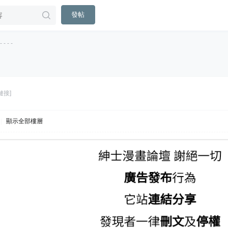
發帖
 - - -
鏈接]
|
顯示全部樓層