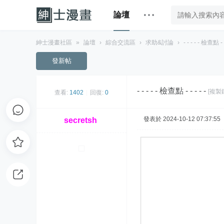
論壇
紳士漫畫社區
»
論壇
›
綜合交流區
›
求助&討論
›
- - - - - 檢查點 - -
發新帖
- - - - - 檢查點 - - - - -
[複製
查看:
1402
|
回復:
0
發表於 2024-10-12 07:37:55
secretsh