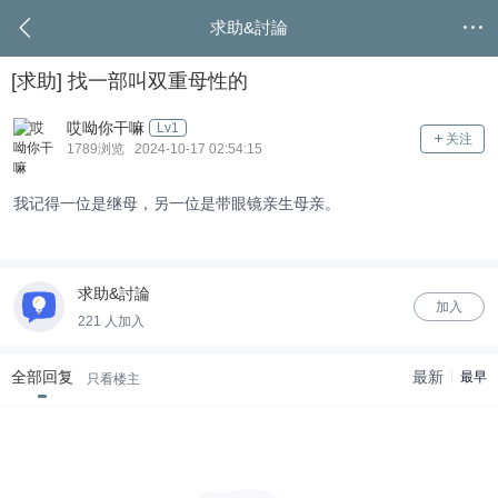
求助&討論
[求助]
找一部叫双重母性的
哎呦你干嘛
Lv1
关注
1789浏览 2024-10-17 02:54:15
我记得一位是继母，另一位是带眼镜亲生母亲。
求助&討論
加入
221 人加入
全部回复
最新
最早
只看楼主